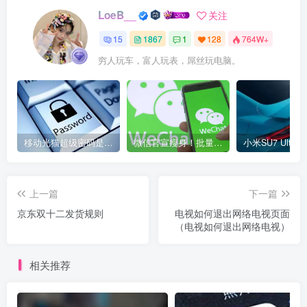
LoeB__
关注
15
1867
1
128
764W+
穷人玩车，富人玩表，屌丝玩电脑。
移动光猫超级密码是多少？移动光猫超级管理员后台账号与密码
微信官宣瘦身！批量清理原图新功能来了 安卓、iOS均可使用
上一篇
下一篇
京东双十二发货规则
电视如何退出网络电视页面
（电视如何退出网络电视）
相关推荐