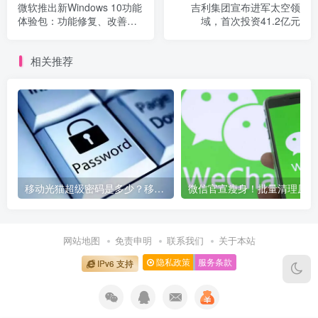
微软推出新Windows 10功能
吉利集团宣布进军太空领
体验包：功能修复、改善剪
域，首次投资41.2亿元
贴可靠性
相关推荐
移动光猫超级密码是多少？移动光猫超级管理员后台账号与密码
微信
网站地图
免责申明
联系我们
关于本站
隐私政策
服务条款
IPv6 支持