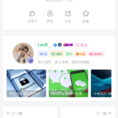
喜欢就支持一下吧
点赞
9
赞赏
分享
收藏
LoeB__
关注
15
1867
1
128
764W+
穷人玩车，富人玩表，屌丝玩电脑。
移动光猫超级密码是多少？移动光猫超级管理员后台账号与密码
微信官宣瘦身！批量清理原图新功能来了 安卓、iOS均可使用
上一篇
下一篇