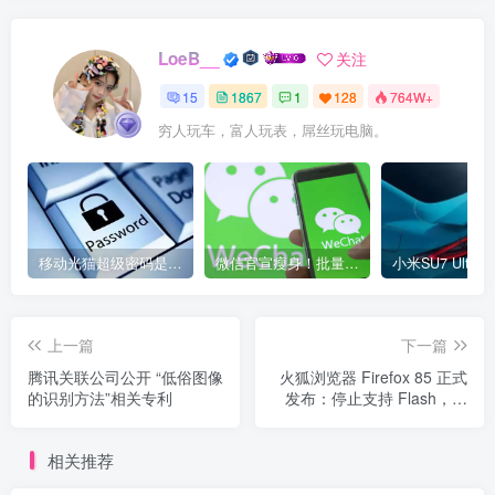
LoeB__
关注
15
1867
1
128
764W+
穷人玩车，富人玩表，屌丝玩电脑。
移动光猫超级密码是多少？移动光猫超级管理员后台账号与密码
微信官宣瘦身！批量清理原图新功能来了 安卓、iOS均可使用
上一篇
下一篇
腾讯关联公司公开 “低俗图像
火狐浏览器 Firefox 85 正式
的识别方法”相关专利
发布：停止支持 Flash，增
加超级 Cookie 保护功能
相关推荐