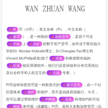
币（π币），英文名称（Pi），中文名称（
Pi
），是一种新的
，是首个可在
派币
加密货币
上
的数字资产货币，由毕业于斯坦福大
手机
挖矿
学的Dr. Nicolas Kokkalis博士、Dr.Chengiao Fan博士和
Vincent McPhillip研发(除了
和教授斯坦福的
开发
链应用课程外，他们们还是块链和分布式系统以
区块
及社会科学和人机交互的
专家。）
主题
Pi币这种加密货币是一种新形式的
，由一个社
数字货币
区团体来
和保护，而不是由政府或银行。今天，
维护
您可以通过帮助维护
和增加Pi的可信
Pi网络
安全
来挖掘（或赚取）Pi币。虽然大多数加密货币（比
网络