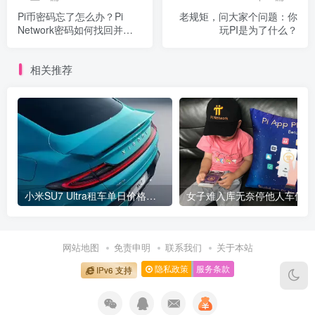
Pi币密码忘了怎么办？Pi
老规矩，问大家个问题：你
Network密码如何找回并修
玩PI是为了什么？
改【图文教程】
相关推荐
小米SU7 Ultra租车单日价格高达万元：一月内已约满 预计一年回本
女
网站地图
免责申明
联系我们
关于本站
隐私政策
服务条款
IPv6 支持