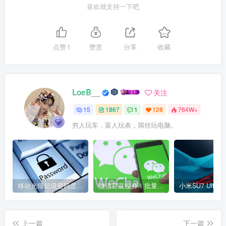
喜欢就支持一下吧
点赞
1
赞赏
分享
收藏
LoeB__
关注
15
1867
1
128
764W+
穷人玩车，富人玩表，屌丝玩电脑。
移动光猫超级密码是多少？移动光猫超级管理员后台账号与密码
微信官宣瘦身！批量清理原图新功能来了 安卓、iOS均可使用
上一篇
下一篇