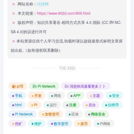
网站名称：
玩转网
本文链接：
https://www.902d.com/909.html
版权声明：
知识共享署名-相同方式共享 4.0 国际 (CC BY-NC-
SA 4.0)
协议进行许可
本站资源仅供个人学习交流,转载时请以超链接形式标明文章原
始出处,（如有侵权联系删除）
THE END
pi币
Pi Network
消息快讯查看更多 》》
手机
开发
网络
APP
主题
安全
html
Pi
运行
注册
后台
比特币
Pi Network
加密货币
区块
网络安全
挖矿
维护
数字货币
派币
Pi网络