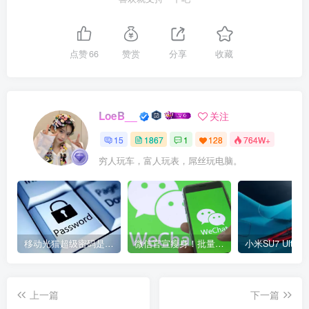
点赞
66
赞赏
分享
收藏
LoeB__
关注
15
1867
1
128
764W+
穷人玩车，富人玩表，屌丝玩电脑。
移动光猫超级密码是多少？移动光猫超级管理员后台账号与密码
微信官宣瘦身！批量清理原图新功能来了 安卓、iOS均可使用
上一篇
下一篇