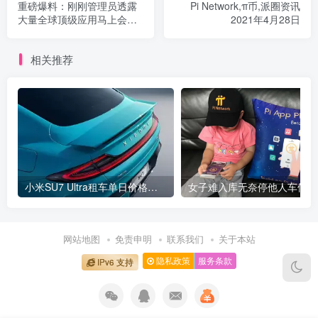
重磅爆料：刚刚管理员透露
Pi Network,π币,派圈资讯
大量全球顶级应用马上会在
2021年4月28日
Pi上面出现！更多的全球顶
级开发者在排队等待！
相关推荐
小米SU7 Ultra租车单日价格高达万元：一月内已约满 预计一年回本
女
网站地图
免责申明
联系我们
关于本站
隐私政策
服务条款
IPv6 支持