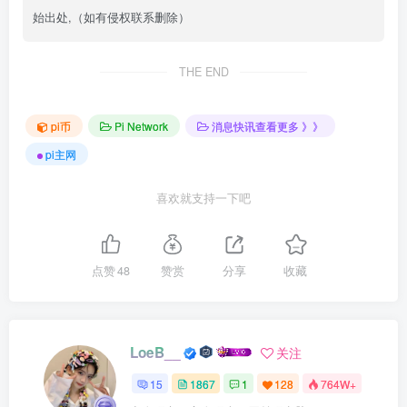
始出处,（如有侵权联系删除）
THE END
pi币
Pi Network
消息快讯查看更多 》》
pi主网
喜欢就支持一下吧
点赞
48
赞赏
分享
收藏
LoeB__
关注
15
1867
1
128
764W+