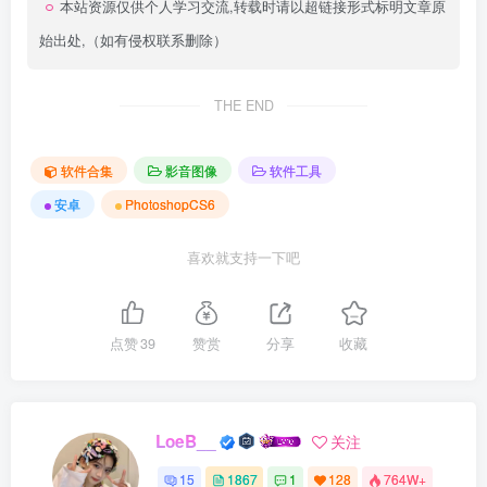
本站资源仅供个人学习交流,转载时请以超链接形式标明文章原
始出处,（如有侵权联系删除）
THE END
软件合集
影音图像
软件工具
安卓
PhotoshopCS6
喜欢就支持一下吧
点赞
39
赞赏
分享
收藏
LoeB__
关注
15
1867
1
128
764W+