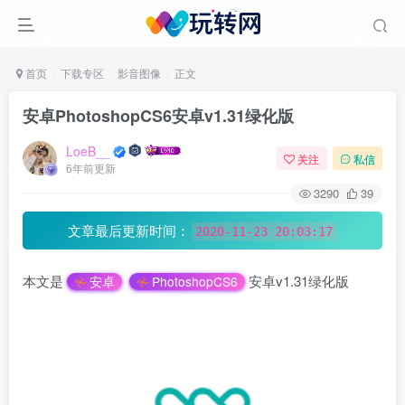
首页
下载专区
影音图像
正文
安卓PhotoshopCS6安卓v1.31绿化版
LoeB__
关注
私信
6年前更新
3290
39
文章最后更新时间：
2020-11-23 20:03:17
本文是
安卓v1.31绿化版
安卓
PhotoshopCS6