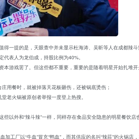
值得一提的是，天眼查中并未显示杜海涛、吴昕等人在成都辣斗
定代表人为龙伯成，持股比例为40%。
资本游戏罢了。但这些都不重要，重要的是随着明星开始扎堆开
合庄用餐时，就被掉落天花板砸伤，还被锅底烫伤；
吼堂老火锅被原创者举报一度登上热搜。
这些以外和“辣斗辣”一样，同样存在食品安全隐患的明星餐饮店
血加工厂以“牛血”冒充“鸭血”，而其供应的名叫“辣莊”的火锅店