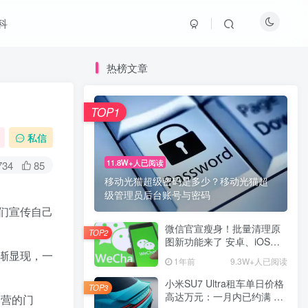
科
热榜文章
TOP1
私信
11.8W+人已阅读
734
85
移动光猫超级密码是多少？移动光猫超
级管理员后台账号与密码
们宣传自己
微信官宣瘦身！批量清理原
TOP2
图新功能来了 安卓、iOS均
可使用
渐显现，一
1年前
9.3W+人已阅读
小米SU7 Ultra租车单日价格
TOP3
高达万元：一月内已约满 预
本营的门