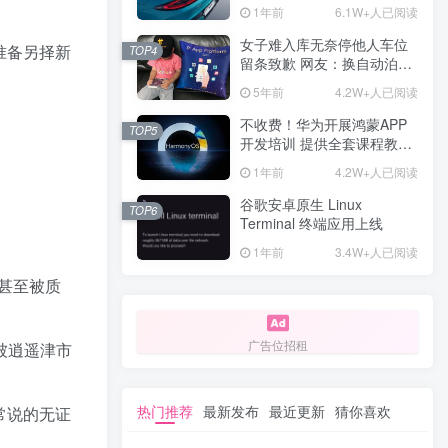
计一年回本
1年前
6.1W+人已阅读
女子难入库无奈停他人车位
准备另择新
TOP4
留条致歉 网友：换自动泊车
来
5年前
4.2W+人已阅读
不收费！华为开展鸿蒙APP
TOP5
开发培训 提供全套课程教学
资源
1年前
4.2W+人已阅读
谷歌安卓原生 Linux
TOP6
Terminal 终端应用上线
1年前
3.4W+人已阅读
甚至被质
广告位招租
被逍遥津市
热门推荐
最新发布
最近更新
猜你喜欢
常说的无证