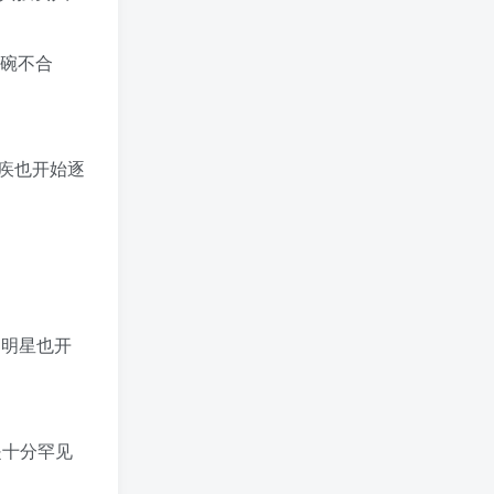
料碗不合
疾也开始逐
名明星也开
是十分罕见