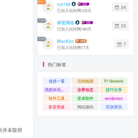
TOP3
rcz168
24
已加入玩转网125天
TOP4
肆意网络
23
已加入玩转网180天
TOP5
MacKen
7
已加入玩转网17天
热门标签
值得一看
活动线报
Pi Network
消息快讯查看更多 》》
业界动态
技巧分享
软件工具
安卓软件
wordpress
影音图像
网站源码
区块资讯
尚并未取得