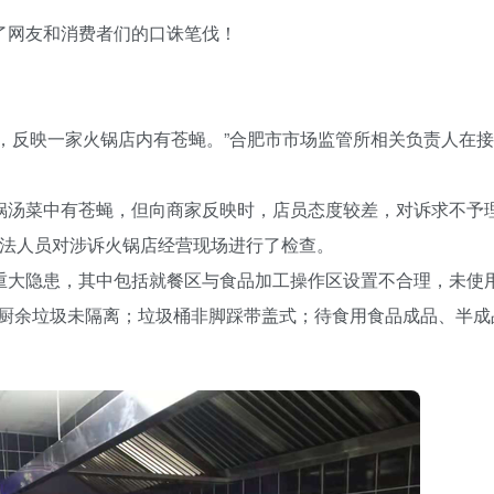
了网友和消费者们的口诛笔伐！
诉，反映一家火锅店内有苍蝇。”合肥市市场监管所相关负责人在
火锅汤菜中有苍蝇，但向商家反映时，店员态度较差，对诉求不予
执法人员对涉诉火锅店经营现场进行了检查。
在重大隐患，其中包括就餐区与食品加工操作区设置不合理，未使
厨余垃圾未隔离；垃圾桶非脚踩带盖式；待食用食品成品、半成