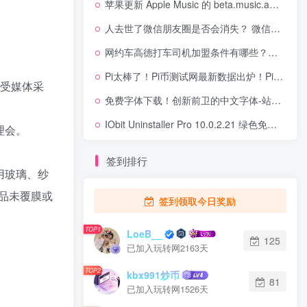
苹果更新 Apple Music 的 beta.music.apple.com 网站：引入了在网页端查看歌词的功能
人去世了微信朋友圈是否会消失？ 微信客服回应
网约车高德打车司机加盟条件有哪些？高德打车司机加盟条件及注意事项？
Pi太棒了！Pi币测试网最新数据出炉！Pi节点数量成为全球第一！
接受媒体采
免费字体下载！创新前卫的中文字体-站酷小薇LOGO体
IObit Uninstaller Pro 10.0.2.21 绿色免安装版
理会。
签到排行
用玻璃、纱
品未覆膜或
签到领取今日奖励
TOP1
LoeB__
125
已加入玩转网2163天
TOP2
kbx991炒币
81
已加入玩转网1526天