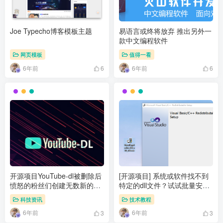
Joe Typecho博客模板主题
易语言或终将放弃 推出另外一
款中文编程软件
网页模板
值得一看
6年前
6年前
6
6
开源项目YouTube-dl被删除后
[开源项目] 系统或软件找不到
愤怒的粉丝们创建无数新的存
特定的dll文件？试试批量安装
储库
VC运行库
科技资讯
技术教程
6年前
6年前
3
3