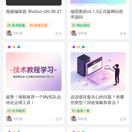
视频编辑器 Shotcut v20.09.27
烟雨图床v2.1.3正式版网站程
序源码
影音图像
软件工具
网站源码
6年前
6年前
6
8
超赞！墙裂推荐一个MySQL自
说说缓存最关心的问题？有哪
动化运维工具！
些类型？回收策略和算法？
技术教程
值得一看
6年前
6年前
0
0