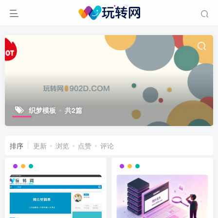
织梦模板
共2篇
排序
更新
浏览
点赞
评论