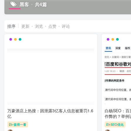
黑客
共4篇
排序
更新
浏览
点赞
评论
万豪酒店上热搜：因泄露3亿客人信息被重罚1.6
白杨SEO：百
亿
作弊的？举例
值得一看
SEO优化