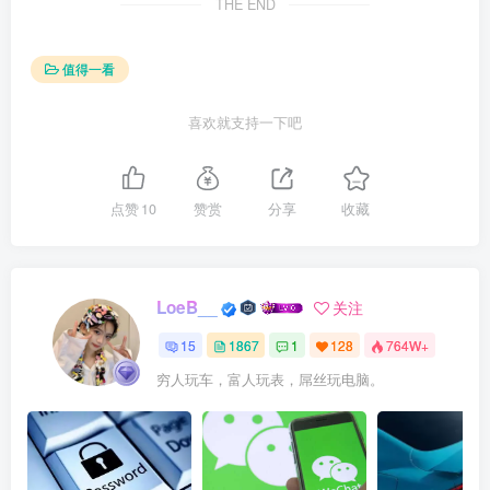
THE END
值得一看
喜欢就支持一下吧
点赞
10
赞赏
分享
收藏
LoeB__
关注
15
1867
1
128
764W+
穷人玩车，富人玩表，屌丝玩电脑。