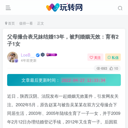
首页
值得一看
正文
父母撮合表兄妹结婚13年，被判婚姻无效：育有2
子1女
LoeB__
关注
私信
4年前更新
693
10
文章最后更新时间：
2022-04-27 12:33:34
近日，陕西汉阴。法院发布一起婚姻无效案件，引发网友关
注。2002年5月，原告赵某与被告吴某某在双方父母撮合下
同居生活，2003年、2005年陆续生育了一子一女，并于2009
年2月12日办理结婚登记手续，2012年又生育一子。后因双