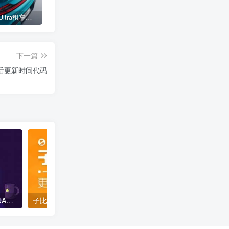
小米SU7 Ultra租车单日价格高达万元：一月内已约满 预计一年回本
女子难入库无奈停他人车位留条致歉 网友：换自动泊车来
不收费！华为开展鸿蒙APP开发培训 提供全套课程教学资源
下一篇
后更新时间代码
子比美化-侧边栏添加用户UA信息
子比主题 给搜索框架的右侧新增两个按钮