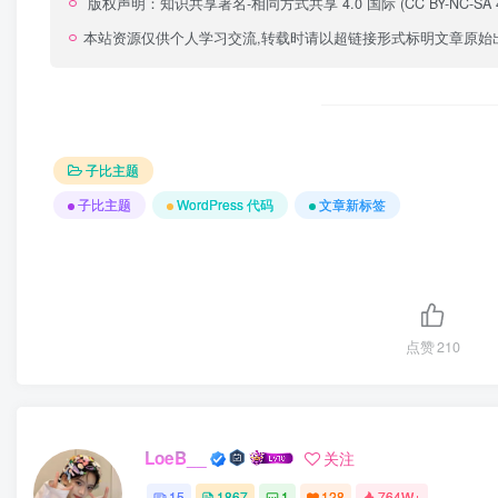
版权声明：
知识共享署名-相同方式共享 4.0 国际 (CC BY-NC-SA 4
本站资源仅供个人学习交流,转载时请以超链接形式标明文章原始
子比主题
子比主题
WordPress 代码
文章新标签
点赞
210
LoeB__
关注
15
1867
1
128
764W+