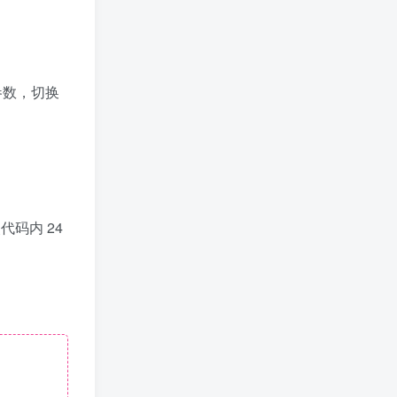
签到排行
签到领取今日奖励
参数，切换
TOP1
LoeB__
125
已加入玩转网2162天
TOP2
kbx991炒币
81
已加入玩转网1525天
TOP3
rcz168
代码内 24
24
已加入玩转网124天
TOP4
肆意网络
23
已加入玩转网179天
TOP5
MacKen
7
已加入玩转网16天
热门标签