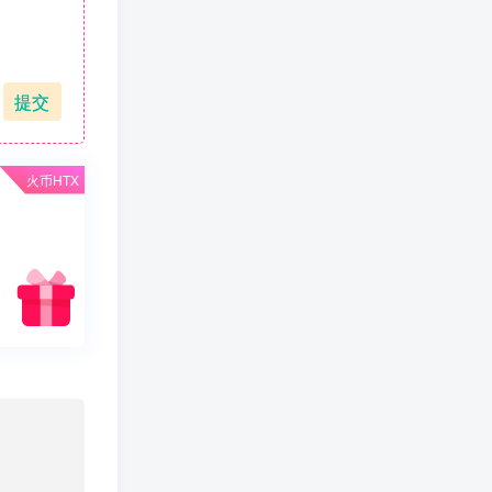
值得一看
活动线报
Pi Network
消息快讯查看更多 》》
业界动态
技巧分享
提交
软件工具
安卓软件
wordpress
影音图像
网站源码
区块资讯
火币HTX