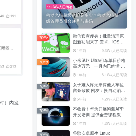
11.8W+人已阅读
11.8W+人已阅读
移动光猫超级密码是多少？移动光猫超
移动光猫超级密码是多少？移动光猫超
级管理员后台账号与密码
级管理员后台账号与密码
微信官宣瘦身！批量清理原
微信官宣瘦身！批量清理原
TOP2
TOP2
图新功能来了 安卓、iOS均
图新功能来了 安卓、iOS均
可使用
可使用
1年前
1年前
9.3W+人已阅读
9.3W+人已阅读
小米SU7 Ultra租车单日价格
小米SU7 Ultra租车单日价格
TOP3
TOP3
高达万元：一月内已约满 预
高达万元：一月内已约满 预
计一年回本
计一年回本
1年前
1年前
6.1W+人已阅读
6.1W+人已阅读
女子难入库无奈停他人车位
女子难入库无奈停他人车位
TOP4
TOP4
留条致歉 网友：换自动泊车
留条致歉 网友：换自动泊车
来
来
5年前
5年前
4.2W+人已阅读
4.2W+人已阅读
小时）内发
不收费！华为开展鸿蒙APP
不收费！华为开展鸿蒙APP
TOP5
TOP5
开发培训 提供全套课程教学
开发培训 提供全套课程教学
资源
资源
1年前
1年前
4.2W+人已阅读
4.2W+人已阅读
谷歌安卓原生 Linux
谷歌安卓原生 Linux
TOP6
TOP6