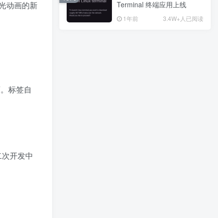
光动画的新
Terminal 终端应用上线
Terminal 终端应用上线
1年前
1年前
3.4W+人已阅读
3.4W+人已阅读
广告位招租
画。标签自
热门推荐
最新发布
最近更新
猜你喜欢
QQ时光机查询个人轨迹
如何修复Ubuntu Linux中的 “Release file is not valid yet” 错误
网站如何进行公安备案？网站公安备案「最新」操作指南，图文详解！
二次开发中
微信摇心愿抽永久皮肤英雄道具
支付宝发布重要提醒，不要泄露账号密码，不要视频扫码收钱，不要刷单挣钱
小白也能听懂的Python课