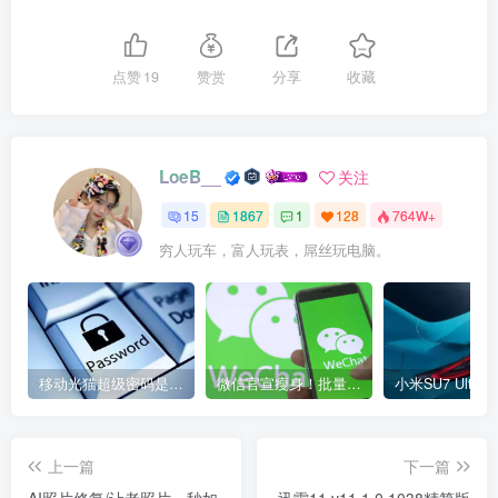
点赞
19
赞赏
分享
收藏
LoeB__
关注
15
1867
1
128
764W+
穷人玩车，富人玩表，屌丝玩电脑。
移动光猫超级密码是多少？移动光猫超级管理员后台账号与密码
微信官宣瘦身！批量清理原图新功能来了 安卓、iOS均可使用
上一篇
下一篇
AI照片修复/让老照片一秒如
迅雷11 v11.1.0.1038精简版