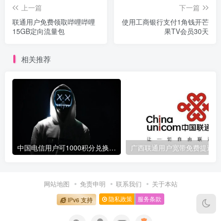
上一篇
下一篇
联通用户免费领取哔哩哔哩
使用工商银行支付1角钱开芒
15GB定向流量包
果TV会员30天
相关推荐
中国电信用户可1000积分兑换10元话费
广
网站地图
免责申明
联系我们
关于本站
隐私政策
服务条款
IPv6 支持