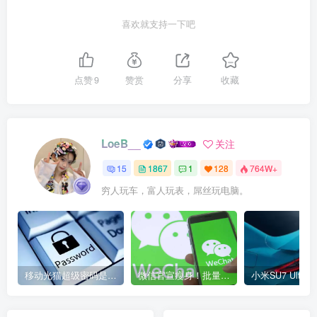
喜欢就支持一下吧
点赞
9
赞赏
分享
收藏
LoeB__
关注
15
1867
1
128
764W+
穷人玩车，富人玩表，屌丝玩电脑。
移动光猫超级密码是多少？移动光猫超级管理员后台账号与密码
微信官宣瘦身！批量清理原图新功能来了 安卓、iOS均可使用