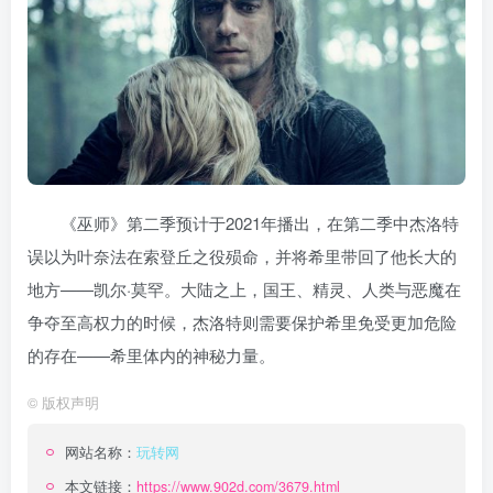
《巫师》第二季预计于2021年播出，在第二季中杰洛特
误以为叶奈法在索登丘之役殒命，并将希里带回了他长大的
地方——凯尔·莫罕。大陆之上，国王、精灵、人类与恶魔在
争夺至高权力的时候，杰洛特则需要保护希里免受更加危险
的存在——希里体内的神秘力量。
©
版权声明
网站名称：
玩转网
本文链接：
https://www.902d.com/3679.html