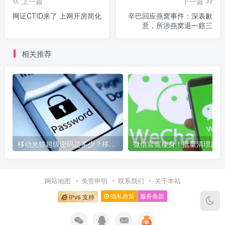
上一篇
下一篇
网证CTID来了 上网开房简化
辛巴回应燕窝事件：深表歉
意，所涉燕窝退一赔三
相关推荐
移动光猫超级密码是多少？移动光猫超级管理员后台账号与密码
微信
网站地图
免责申明
联系我们
关于本站
隐私政策
服务条款
IPv6 支持