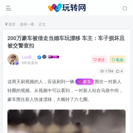
首页
值得一看
正文
200万豪车被借走当婚车玩漂移 车主：车子损坏且
被交警查扣
LoeB__
关注
私信
6年前发布
1784
4
这两天刷视频的人，应该刷到一辆
围住一对新人
豪车
转圈的视频。从视频中可以看到，一对新人站在马路中间，
豪车围住新人快速漂移，大概转了六七圈。