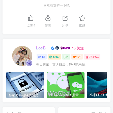
喜欢就支持一下吧
点赞
4
赞赏
分享
收藏
LoeB__
关注
15
1867
1
128
764W+
穷人玩车，富人玩表，屌丝玩电脑。
移动光猫超级密码是多少？移动光猫超级管理员后台账号与密码
微信官宣瘦身！批量清理原图新功能来了 安卓、iOS均可使用