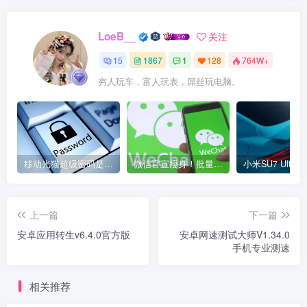
LoeB__
关注
15
1867
1
128
764W+
穷人玩车，富人玩表，屌丝玩电脑。
移动光猫超级密码是多少？移动光猫超级管理员后台账号与密码
微信官宣瘦身！批量清理原图新功能来了 安卓、iOS均可使用
上一篇
下一篇
安卓应用转生v6.4.0官方版
安卓网速测试大师V1.34.0
手机专业测速
相关推荐