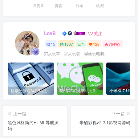
点赞
3
赞赏
分享
收藏
LoeB__
关注
15
1867
1
128
764W+
穷人玩车，富人玩表，屌丝玩电脑。
移动光猫超级密码是多少？移动光猫超级管理员后台账号与密码
微信官宣瘦身！批量清理原图新功能来了 安卓、iOS均可使用
上一篇
下一篇
黑色风格简约HTML导航源
米酷影视v7.2.1影视网源码
码