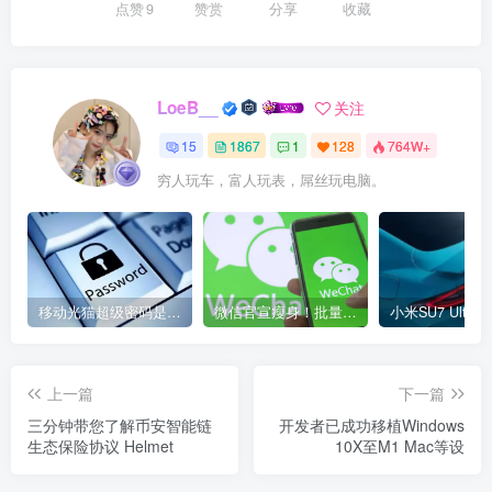
点赞
9
赞赏
分享
收藏
LoeB__
关注
15
1867
1
128
764W+
穷人玩车，富人玩表，屌丝玩电脑。
移动光猫超级密码是多少？移动光猫超级管理员后台账号与密码
微信官宣瘦身！批量清理原图新功能来了 安卓、iOS均可使用
上一篇
下一篇
三分钟带您了解币安智能链
开发者已成功移植Windows
生态保险协议 Helmet
10X至M1 Mac等设