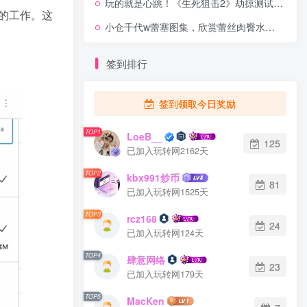
玩的就是心跳！《生死狙击2》劫掠测试11月6日来袭
的工作。这
小仓千代w蕾塞图集，欣赏蕾丝肉臀水蛇腰~
签到排行
签到领取今日奖励
TOP1
LoeB__
125
已加入玩转网2162天
TOP2
kbx991炒币
81
已加入玩转网1525天
TOP3
rcz168
24
已加入玩转网124天
TOP4
肆意网络
23
已加入玩转网179天
TOP5
MacKen