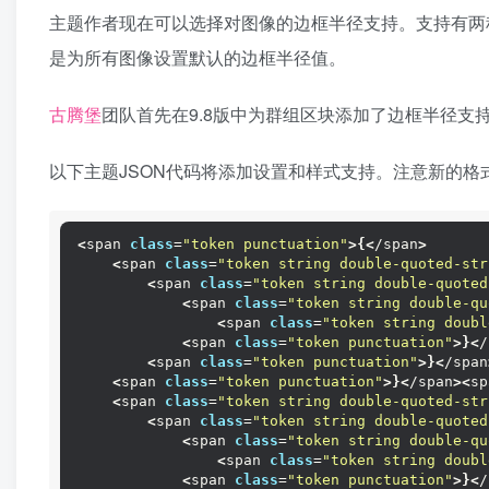
主题作者现在可以选择对图像的边框半径支持。支持有两
是为所有图像设置默认的边框半径值。
古腾堡
团队首先在9.8版中为群组区块添加了边框半径支持
以下主题JSON代码将添加设置和样式支持。注意新的格
<
span 
class
=
"token punctuation"
>{<
/span
>
<
span 
class
=
"token string double-quoted-str
<
span 
class
=
"token string double-quoted
<
span 
class
=
"token string double-qu
<
span 
class
=
"token string doubl
<
span 
class
=
"token punctuation"
>}<
/
<
span 
class
=
"token punctuation"
>}<
/span
<
span 
class
=
"token punctuation"
>}<
/span
><
sp
<
span 
class
=
"token string double-quoted-str
<
span 
class
=
"token string double-quoted
<
span 
class
=
"token string double-qu
<
span 
class
=
"token string doubl
<
span 
class
=
"token punctuation"
>}<
/