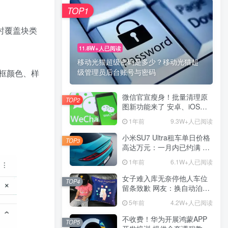
TOP1
时覆盖块类
11.8W+人已阅读
移动光猫超级密码是多少？移动光猫超
级管理员后台账号与密码
框颜色、样
微信官宣瘦身！批量清理原
TOP2
图新功能来了 安卓、iOS均
可使用
1年前
9.3W+人已阅读
小米SU7 Ultra租车单日价格
TOP3
高达万元：一月内已约满 预
计一年回本
1年前
6.1W+人已阅读
女子难入库无奈停他人车位
TOP4
留条致歉 网友：换自动泊车
来
5年前
4.2W+人已阅读
不收费！华为开展鸿蒙APP
TOP5