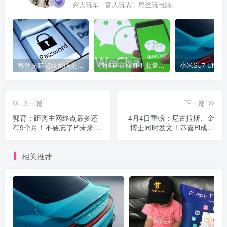
穷人玩车，富人玩表，屌丝玩电脑。
移动光猫超级密码是多少？移动光猫超级管理员后台账号与密码
微信官宣瘦身！批量清理原图新功能来了 安卓、iOS均可使用
上一篇
下一篇
郭育：距离主网终点最多还
4月4日重磅：尼古拉斯、金
有9个月！不要忘了Pi未来有
博士同时发文！恭喜Pi成为
无限的可能
的p2p网络之一
相关推荐