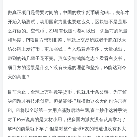
做真正项目是需要时间的，中国的数字货币研究6年，去年才
开始入场测试，动用国家力量也要这么久，区块链不是是那
么好做的。空气币，ZJ盘有钱随时都可以出。凭当前的流量
和热度，Pi项目方想割韭菜，早就上交易所或者干脆在以太
坊公链上发行币，更加省钱，当入场着差不多，大量抛出，
赚到的钱几辈子花不完。燕雀安知鸿鹄之志？看看白皮书，
项目方的远景是什么？没有长远的理想和坚持，Pi能达到今
天的高度？
目前为止，全球上万种数字货币，也就几十条公链，为了解
决问题才有技术创新。但是能够把规模做这么大的也许只有
Pi。Pi将以全球第一大用户基数启动主网,资金炒作这种手法
对于Pi来说真的是大材小用，很多国内派友没有认真学习了
解Pi的前景就下车了,但是对整个全球P友的增速也没有多大