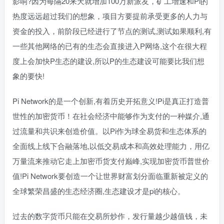
影响?因为每隔20来天就增加100万新派友，矿工增速和Pi的
热度远远超过我们的想象，项目方要提前承受更多的人力与
资金的投入，前阶段已经进行了节点的测试,测试如果顺利,有
一些其他网络的已有的生态会直接进入P网络,这个在很大程
度上会加快P生态的建设,所以P的生态建设可能要比我们想
象的要快!
Pi Network的是一个创新,有着历史开拓意义!Pi是真正打造普
世性的加密货币！在社会经济中能够作为支付的一种媒介,通
过流量和共识来创造价值。以Pi作为球全易货和生态体系的
全面线上线下合融落地,以低交易成本和高效处理能力，用亿
万量流来推动它走上加密币货支付巅峰,实现加密货币普世价
值!Pi Network要创造一个让世界财富划分面临重新被定义的
全球繁荣昌盛的生态经济圈,生态建设才是pi的核心。
过去的数字货币只能在交易所炒作，发行量越少越值钱，未