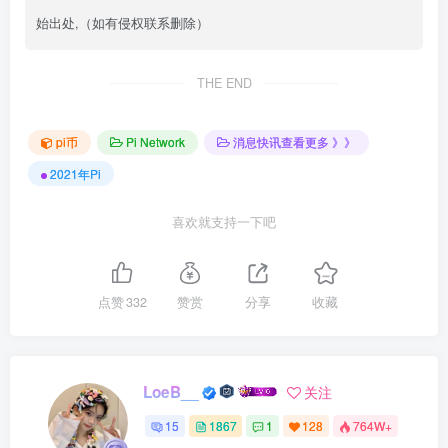
始出处,（如有侵权联系删除）
THE END
pi币
Pi Network
消息快讯查看更多 》》
2021年Pi
喜欢就支持一下吧
点赞
332
赞赏
分享
收藏
LoeB__
关注
15
1867
1
128
764W+