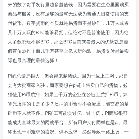
来的数字货币发行量越多越值钱，因为需要在生态里面购买
商品与服务，没有足够的量就无法成为普通人日常使用的支
付货币。数字货币的本质就是易货而不是炒作，几万人或者
几十万人玩的BTC能够易货，但绝对不是普遍使用，因为绝
大多数都玩不起BTC，那么BTC目前来看最大的优势就是虚
假宣传炒作！而几千万甚至上亿人玩的派，易货支付是最实
际也最合理的最佳选择！
Pi的总量是很大，但会越来越稀缺。因为一旦上主网，那是
会有大批商家入驻，商家要想在pi链上售卖自己的货物，必
须使用Pi币质押，如果上千万的企业在公链上质押Pi币，算
算光质押的币是多少？质押的币暂时不会流通，能交易的基
础币不来就不多。Pi矿工可能会过亿，过十亿，Pi商城很可
能成为全球最大的网购平台，所有用户支付同样也是pi。最
终出现一币难求的盛况。供不应求，必然导致一路上扬，一