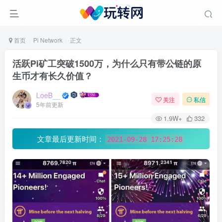
首页
Pi Network
正文
活跃Pi矿工突破1500万，为什么只有带公链的原
生币才有长久价值？
LoeB__
关注
私信
5年前更新
1.9W+
332
文章最后更新时间：
2021-09-28 17:25:28