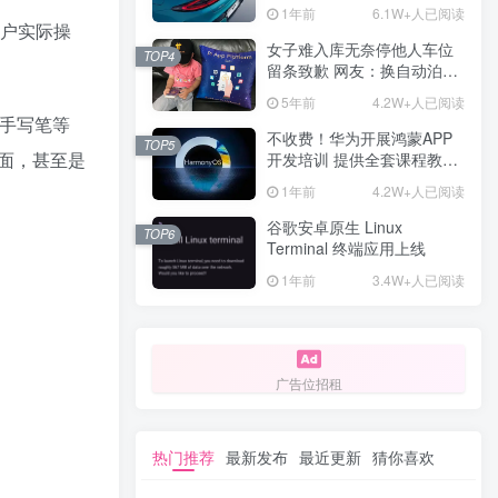
计一年回本
1年前
6.1W+人已阅读
用户实际操
女子难入库无奈停他人车位
TOP4
留条致歉 网友：换自动泊车
来
5年前
4.2W+人已阅读
、手写笔等
不收费！华为开展鸿蒙APP
TOP5
面，甚至是
开发培训 提供全套课程教学
资源
1年前
4.2W+人已阅读
谷歌安卓原生 Linux
TOP6
Terminal 终端应用上线
1年前
3.4W+人已阅读
广告位招租
热门推荐
最新发布
最近更新
猜你喜欢