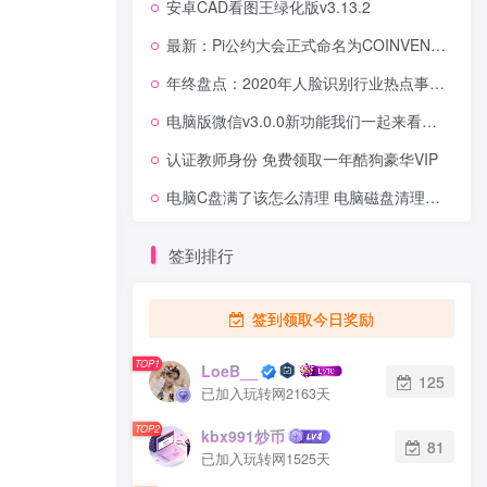
安卓CAD看图王绿化版v3.13.2
最新：Pi公约大会正式命名为COINVENTION，以及选定的候选人运行Pi区块链和阐述Pi节点的意义
年终盘点：2020年人脸识别行业热点事件一览
电脑版微信v3.0.0新功能我们一起来看看吧！
认证教师身份 免费领取一年酷狗豪华VIP
电脑C盘满了该怎么清理 电脑磁盘清理详细方法
签到排行
签到领取今日奖励
TOP1
LoeB__
125
已加入玩转网2163天
TOP2
kbx991炒币
81
已加入玩转网1525天