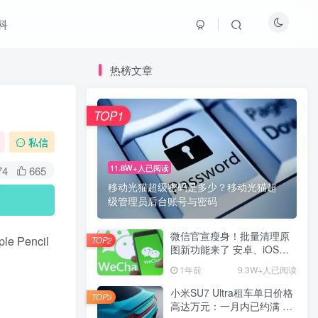
科
热榜文章
TOP1
私信
11.8W+人已阅读
74
665
移动光猫超级密码是多少？移动光猫超
级管理员后台账号与密码
微信官宣瘦身！批量清理原
e Pencil
TOP2
图新功能来了 安卓、iOS均
可使用
1年前
9.3W+人已阅读
小米SU7 Ultra租车单日价格
TOP3
高达万元：一月内已约满 预