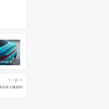
小米SU7 Ultra租车单日价格高达万元：一月内已约满 预计一年回本
女子难入库无奈停他人车位留条致歉 网友：换自动泊车来
不收费！华为开展鸿蒙APP开发培训 提供全套课程教学资源
下一篇
房会有大爆发吗