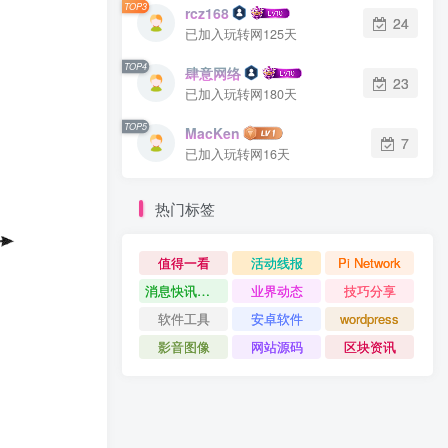
TOP3
rcz168
24
已加入玩转网125天
TOP4
肆意网络
23
已加入玩转网180天
TOP5
MacKen
7
已加入玩转网16天
热门标签
值得一看
活动线报
Pi Network
消息快讯查看更多 》》
业界动态
技巧分享
软件工具
安卓软件
wordpress
影音图像
网站源码
区块资讯