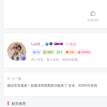
点赞
665
LoeB__
关注
15
1867
1
128
764W+
穷人玩车，富人玩表，屌丝玩电脑。
上一篇
微信官宣瘦身！批量清理原图新功能来了 安卓、iOS均可使用
相关推荐