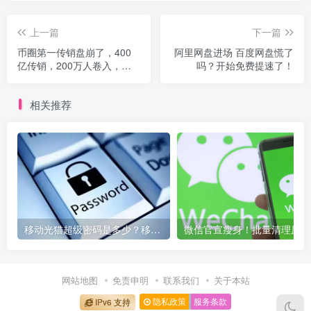
上一篇
下一篇
币圈第一传销盘崩了，400
阿里网盘进场 百度网盘慌了
亿传销，200万人卷入，主
吗？开始免费提速了！
犯身份令人吃惊…
相关推荐
移动光猫超级密码是多少？移动光猫超级管理员后台账号与密码
微信
网站地图
免责申明
联系我们
关于本站
隐私政策
服务条款
IPv6 支持