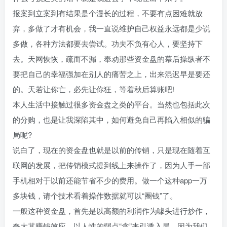
报案到立案到有结果是个漫长的过程，不要有点困难就放
弃，多做了才有机会，我一直说维护自己权益永远都是少说
多做，各种方法都要去尝试。功夫不负有心人，要坚持下
去。天网恢恢，疏而不漏，奉劝那些资金盘的幕后操纵者不
要把自己的幸福强加在别人的痛苦之上，出来混迟早是要还
的。天若让你亡，必先让你狂，等着秋后算账吧!
本人生活中接触过很多资金盘之类的平台。当然也包括此次
的分购，也是让我深陷其中，如何避免自己再陷入相似的骗
局呢?
说白了，现在的资金盘也就是以前的传销，只是现在随着互
联网的发展，把传销模式提到线上来操作了，因为人手一部
手机相对于以前还能节省不少的费用。做一个这种app一万
多块钱，请个技术看着操作数据就可以“圈钱”了。
一般这种资金盘，首先是以高额的利润作为噱头进行炒作，
夸大其赚钱效应，以人性的弱点“贪”来引诱入局，因为我们