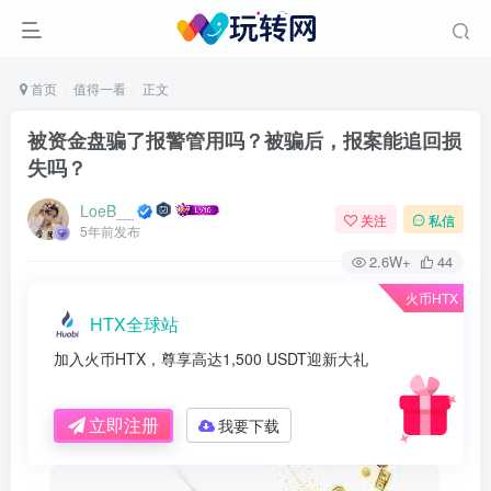
首页
值得一看
正文
被资金盘骗了报警管用吗？被骗后，报案能追回损
失吗？
LoeB__
关注
私信
5年前发布
2.6W+
44
火币HTX
HTX全球站
加入火币HTX，尊享高达1,500 USDT迎新大礼
立即注册
我要下载