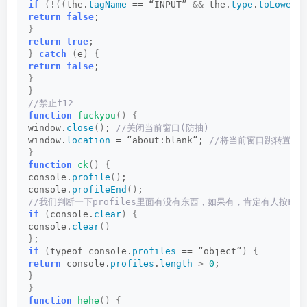
if
(
!
((
the.
tagName
 == “INPUT” 
&&
 the.
type
.
toLowerC
return
false
;
}
return
true
;
}
catch
(
e
)
{
return
false
;
}
}
//禁止f12
function
fuckyou
()
{
window.
close
()
;
 //关闭当前窗口(防抽)
window.
location
 = “about:blank”;
 //将当前窗口跳转置空
}
function
ck
()
{
console.
profile
()
;
console.
profileEnd
()
;
//我们判断一下profiles里面有没有东西，如果有，肯定有人按F1
if
(
console.
clear
)
{
console.
clear
()
}
;
if
(
typeof console.
profiles
 == “object”
)
{
return
 console.
profiles
.
length
>
0
;
}
}
function
hehe
()
{