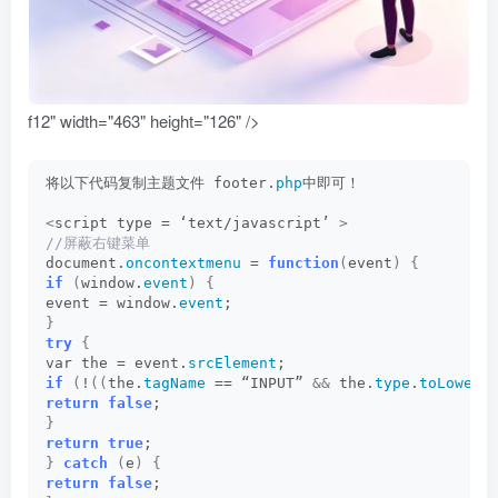
f12" width="463" height="126" />
将以下代码复制主题文件 footer.
php
中即可！
<
script type = ‘text/javascript’ 
>
//屏蔽右键菜单
document.
oncontextmenu
 = 
function
(
event
)
{
if
(
window.
event
)
{
event = window.
event
;
}
try
{
var the = event.
srcElement
;
if
(
!
((
the.
tagName
 == “INPUT” 
&&
 the.
type
.
toLowerC
return
false
;
}
return
true
;
}
catch
(
e
)
{
return
false
;