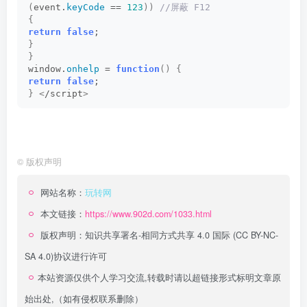
(
event.
keyCode
 == 
123
))
 //屏蔽 F12
{
return
false
;
}
}
window.
onhelp
 = 
function
()
{
return
false
;
}
<
/script
>
©
版权声明
网站名称：
玩转网
本文链接：
https://www.902d.com/1033.html
版权声明：
知识共享署名-相同方式共享 4.0 国际 (CC BY-NC-
SA 4.0)
协议进行许可
本站资源仅供个人学习交流,转载时请以超链接形式标明文章原
始出处,（如有侵权联系删除）