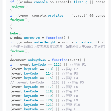
if
((
window.
console
&&
(
console.
firebug
||
 console
fuckyou
()
;
}
if
(
typeof console.
profiles
 == “object” 
&&
 console
fuckyou
()
;
}
}
hehe
()
;
window.
onresize
 = 
function
()
{
if
((
window.
outerHeight
 – window.
innerHeight
)
>
20
//判断当前窗口内页高度和窗口高度，如果差值大于200，那么呵呵
fuckyou
()
;
}
document.
onkeydown
 = 
function
(
event
)
{
if
((
event.
keyCode
 == 
112
)
||
 //屏蔽 F1
(
event.
keyCode
 == 
113
)
||
 //屏蔽 F2
(
event.
keyCode
 == 
114
)
||
 //屏蔽 F3
(
event.
keyCode
 == 
115
)
||
 //屏蔽 F4
// (event.keyCode == 116) || //屏蔽 F5
(
event.
keyCode
 == 
117
)
||
 //屏蔽 F6
(
event.
keyCode
 == 
118
)
||
 //屏蔽 F7
(
event.
keyCode
 == 
119
)
||
 //屏蔽 F8
(
event.
keyCode
 == 
120
)
||
 //屏蔽 F9
(
event.
keyCode
 == 
121
)
||
 //屏蔽 F10
(
event.
keyCode
 == 
122
)
||
 //屏蔽 F11