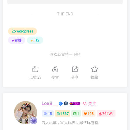
THE END
wordpress
右键
F12
喜欢就支持一下吧
点赞
23
赞赏
分享
收藏
LoeB__
关注
15
1867
1
128
764W+
穷人玩车，富人玩表，屌丝玩电脑。