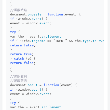
}
}
//屏蔽粘贴
document.
onpaste
 = 
function
(
event
)
{
if
(
window.
event
)
{
event = window.
event
;
}
try
{
var the = event.
srcElement
;
if
(
!
((
the.
tagName
 == “INPUT” 
&&
 the.
type
.
toLowerC
return
false
;
}
return
true
;
}
catch
(
e
)
{
return
false
;
}
}
//屏蔽复制
//屏蔽剪切
document.
oncut
 = 
function
(
event
)
{
if
(
window.
event
)
{
event = window.
event
;
}
try
{
var the = event.
srcElement
;