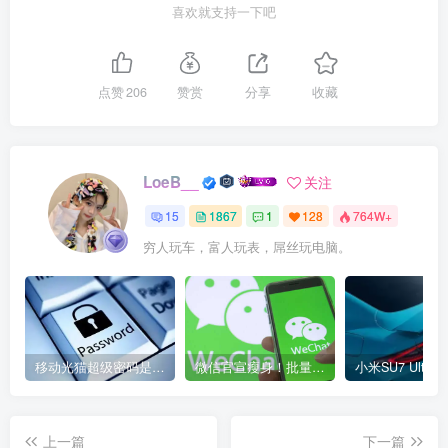
喜欢就支持一下吧
点赞
206
赞赏
分享
收藏
LoeB__
关注
15
1867
1
128
764W+
穷人玩车，富人玩表，屌丝玩电脑。
移动光猫超级密码是多少？移动光猫超级管理员后台账号与密码
微信官宣瘦身！批量清理原图新功能来了 安卓、iOS均可使用
上一篇
下一篇