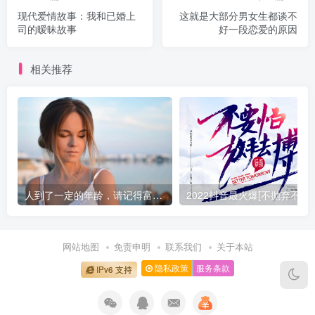
现代爱情故事：我和已婚上
这就是大部分男女生都谈不
司的暧昧故事
好一段恋爱的原因
相关推荐
人到了一定的年龄，请记得富养自己（值得一读）
2022抖音最火爆[不抛弃
网站地图
免责申明
联系我们
关于本站
隐私政策
服务条款
IPv6 支持