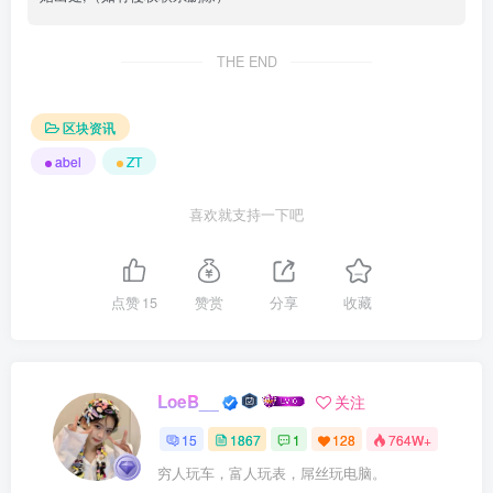
THE END
区块资讯
abel
ZT
喜欢就支持一下吧
点赞
15
赞赏
分享
收藏
LoeB__
关注
15
1867
1
128
764W+
穷人玩车，富人玩表，屌丝玩电脑。