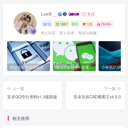
LoeB__
关注
15
1867
1
128
764W+
穷人玩车，富人玩表，屌丝玩电脑。
移动光猫超级密码是多少？移动光猫超级管理员后台账号与密码
微信官宣瘦身！批量清理原图新功能来了 安卓、iOS均可使用
上一篇
下一篇
安卓QQ空白资料v1.3最新版
安卓浩辰CAD看图王v4.5.0
相关推荐