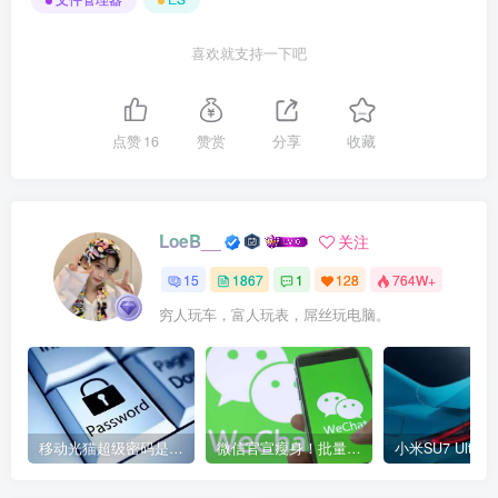
喜欢就支持一下吧
点赞
16
赞赏
分享
收藏
LoeB__
关注
15
1867
1
128
764W+
穷人玩车，富人玩表，屌丝玩电脑。
移动光猫超级密码是多少？移动光猫超级管理员后台账号与密码
微信官宣瘦身！批量清理原图新功能来了 安卓、iOS均可使用