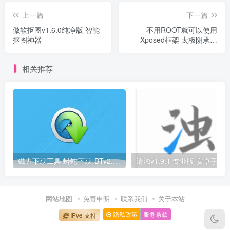
上一篇
下一篇
傲软抠图v1.6.0纯净版 智能
不用ROOT就可以使用
抠图神器
Xposed框架 太极阴承影
v10.1.0
相关推荐
磁力下载工具 蟒蛇下载-BTv2.8V2支持下载各种资源
清浊v1.9.1 专业版 安卓手机垃圾
网站地图
免责申明
联系我们
关于本站
隐私政策
服务条款
IPv6 支持