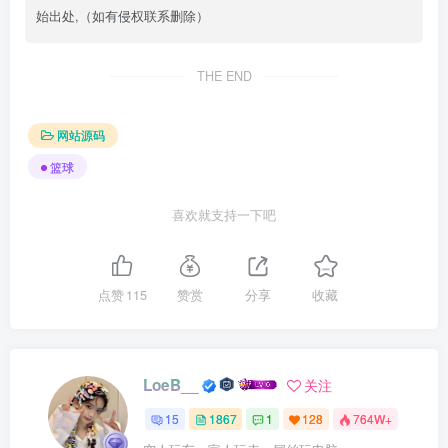
始出处,（如有侵权联系删除）
THE END
网站源码
篮球
喜欢就支持一下吧
点赞
115
赞赏
分享
收藏
LoeB__
关注
15
1867
1
128
764W+