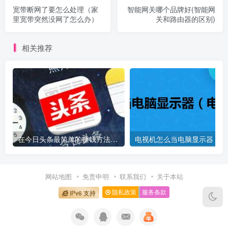
宽带断网了要怎么处理（家
智能网关哪个品牌好(智能网
里宽带突然没网了怎么办）
关和路由器的区别)
相关推荐
在今日头条最简单的赚钱方法是什么？抄书写作8天收益1400多元！
电
网站地图
免责申明
联系我们
关于本站
隐私政策
服务条款
IPv6 支持