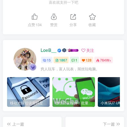
喜欢就支持一下吧
点赞
134
赞赏
分享
收藏
LoeB__
关注
15
1867
1
128
764W+
穷人玩车，富人玩表，屌丝玩电脑。
移动光猫超级密码是多少？移动光猫超级管理员后台账号与密码
微信官宣瘦身！批量清理原图新功能来了 安卓、iOS均可使用
上一篇
下一篇