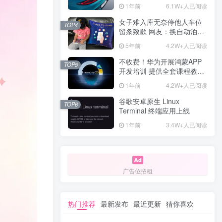
计一年回本
1年前
6.1W+人已阅读
女子难入库无奈停他人车位
TOP4
留条致歉 网友：换自动泊车
来
5年前
4.2W+人已阅读
不收费！华为开展鸿蒙APP
TOP5
开发培训 提供全套课程教学
资源
1年前
4.2W+人已阅读
谷歌安卓原生 Linux
TOP6
Terminal 终端应用上线
1年前
3.4W+人已阅读
广告位招租
热门推荐
最新发布
最近更新
猜你喜欢