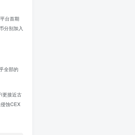
该平台首期
A代币分别加入
乎全部的
Fi更接近古
侵蚀CEX