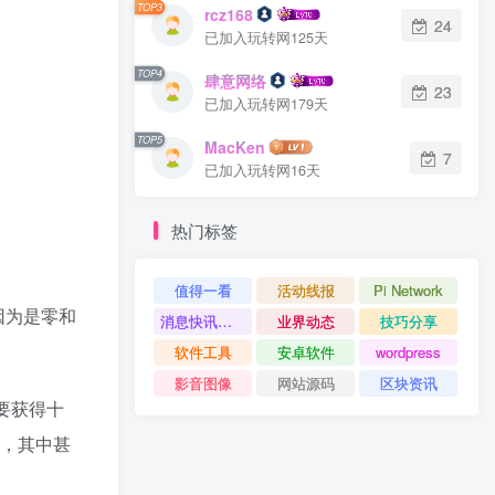
TOP3
rcz168
24
已加入玩转网125天
TOP4
肆意网络
23
已加入玩转网179天
TOP5
MacKen
7
已加入玩转网16天
热门标签
值得一看
活动线报
Pi Network
因为是零和
消息快讯查看更多 》》
业界动态
技巧分享
软件工具
安卓软件
wordpress
影音图像
网站源码
区块资讯
要获得十
种，其中甚