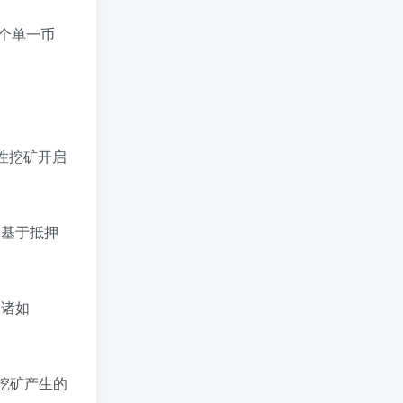
几个单一币
性挖矿开启
，基于抵押
，诸如
，挖矿产生的