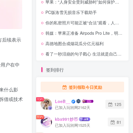
苹果：“人身安全受到威胁时”如何保护设备和数据？
PC版洛雪无损音乐下载助手
你的私密照片可能正被“合法”观看，人脸识别时一定要穿衣服
韩媒：苹果正准备 Airpods Pro Lite，明年上半年推出
方后续表示
高德地图合成烟花瓜分亿元福利
。
看了一秒泪崩的句子戳心 生活就是自己哄自己
少用户在中
签到排行
签到领取今日奖励
带来什么影
拆借或技术
TOP1
LoeB__
125
已加入玩转网2162天
TOP2
kbx991炒币
81
已加入玩转网1525天