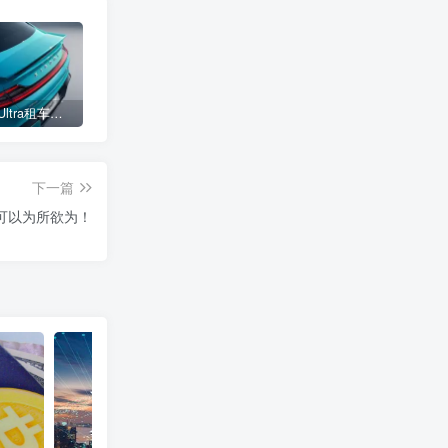
小米SU7 Ultra租车单日价格高达万元：一月内已约满 预计一年回本
女子难入库无奈停他人车位留条致歉 网友：换自动泊车来
不收费！华为开展鸿蒙APP开发培训 提供全套课程教学资源
下一篇
可以为所欲为！