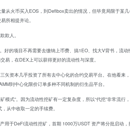
量从火币买入EOS，到Defibox卖出的情况，但毕竟局限于某
交易所相提并论。
自欺欺人。
。好的项目不再需要去缴纳上币费、搞1EO、找大V背书，流动
交易，在DEX上可以获得更好的流动性与深度。
导的三矢资本几乎投资了所有去中心化的合约交易平台。在他看来
AMM到中心化限价订单多种不同机制的衍生品平台。
矿模式”。因为流动性挖矿有一定复杂度，所以“代挖”非常流行
代挖模式，从中收取一定的手续费。
用于DeFi流动性挖矿，首期 1000万USDT 资产将分批启动