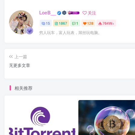
LoeB__
关注
15
1867
1
128
764W+
穷人玩车，富人玩表，屌丝玩电脑。
上一篇
无更多文章
相关推荐