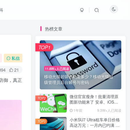
科
热榜文章
TOP1
私信
11.8W+人已阅读
094
21
移动光猫超级密码是多少？移动光猫超
忙防御，真正
级管理员后台账号与密码
微信官宣瘦身！批量清理原
TOP2
图新功能来了 安卓、iOS均
可使用
1年前
9.3W+人已阅读
小米SU7 Ultra租车单日价格
TOP3
高达万元：一月内已约满 预